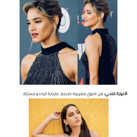
8.نورة فتحي:
من اصول مغربية-كندية، عارضة ازياء و ممثلة.