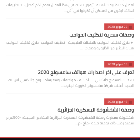
أفضل 15 تطبيقات لهاتف آيفون 2020 في هذا المقال نقدم لكم أفضل 15 تطبيقات
لهاتف آيفون من الممكن أن تكونوا في أش…
22 فبراير 2020
وصفات سحرية لتكثيف الحواجب
🔸️طرق تكثيف الحواجب بالخلطات الطبيعية تكثيف الحواجب طرق تكثيف الحواجب
هناك الكثير من الطّرق و وصفات …
13 فبراير 2020
تعرف على آخر اصدارات هواتف سامسونج 2020
s20 سامسونج جلاكسي اكتشف مواصفات وسعرسامسونج جالاكسي اس 20
الجديد أعلنت شركة سامسونج الكورية الجنوب…
16 فبراير 2020
وصفة الشخشوخة البسكرية الجزائرية
شخشوخة بسكرية وصفة الشخشوخة البسكرية الجزائرية المقادير: العجينة: -500غرام
سميد رطب ذات نوعية جيدة -ملح -م…